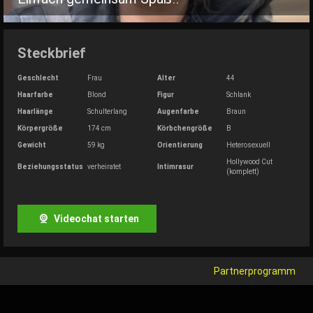
Steckbrief
Geschlecht
Frau
Alter
44
Haarfarbe
Blond
Figur
Schlank
Haarlänge
Schulterlang
Augenfarbe
Braun
Körpergröße
174 cm
Körbchengröße
B
Gewicht
59 kg
Orientierung
Heterosexuell
Hollywood Cut
Beziehungsstatus
verheiratet
Intimrasur
(komplett)
Videochat starten
Partnerprogramm